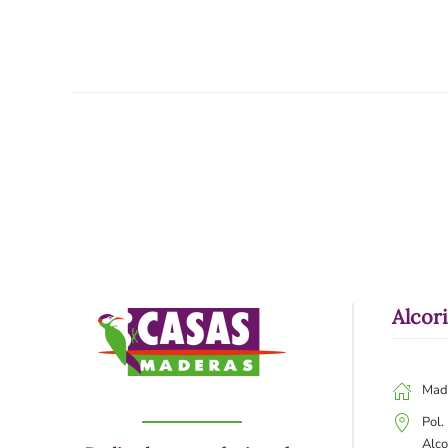
Alcor
Mad
Pol.
Alco