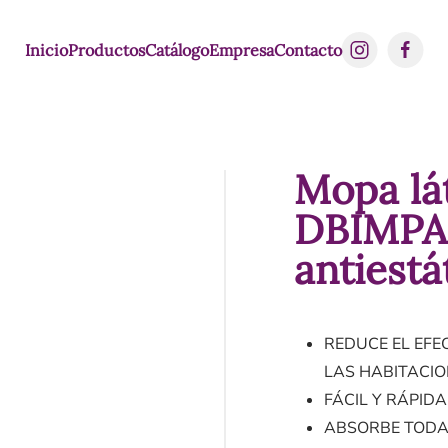
Inicio
Productos
Catálogo
Empresa
Contacto
Mopa l
DBIMPA
antiestá
REDUCE EL EFE
LAS HABITACI
FÁCIL Y RÁPID
ABSORBE TODA