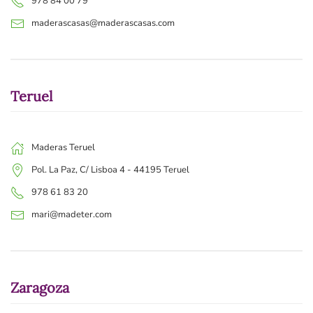
978 84 00 79
maderascasas@maderascasas.com
Teruel
Maderas Teruel
Pol. La Paz, C/ Lisboa 4 - 44195 Teruel
978 61 83 20
mari@madeter.com
Zaragoza