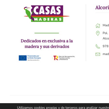
Alcor
Mad
Pol.
Alco
Dedicados en exclusiva a la
madera y sus derivados
978
mad
Utilizamos cookies propias y de terceros para analizar nuestro
©Copyright - HTML5 y CSS3 -
Diseño web Teruel dato36