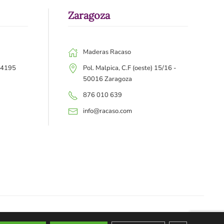
Zaragoza
Maderas Racaso
 44195
Pol. Malpica, C.F (oeste) 15/16 -
50016 Zaragoza
876 010 639
info@racaso.com
privacidad
Política de cookies
Gestión de cookies