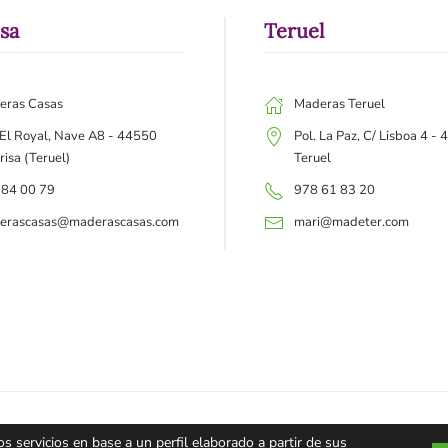
isa
Teruel
eras Casas
Maderas Teruel
 El Royal, Nave A8 - 44550
Pol. La Paz, C/ Lisboa 4 -
risa (Teruel)
Teruel
 84 00 79
978 61 83 20
erascasas@maderascasas.com
mari@madeter.com
s servicios en base a un perfil elaborado a partir de sus
Aviso legal
Política de 
0