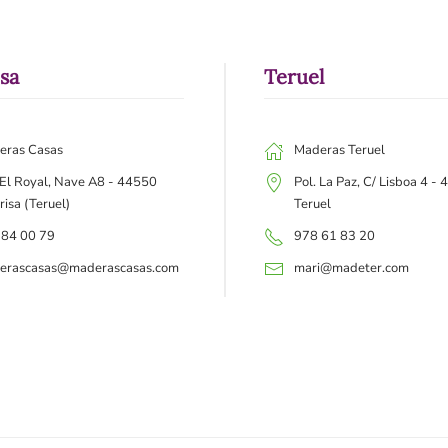
isa
Teruel
eras Casas
Maderas Teruel
 El Royal, Nave A8 - 44550
Pol. La Paz, C/ Lisboa 4 -
risa (Teruel)
Teruel
 84 00 79
978 61 83 20
erascasas@maderascasas.com
mari@madeter.com